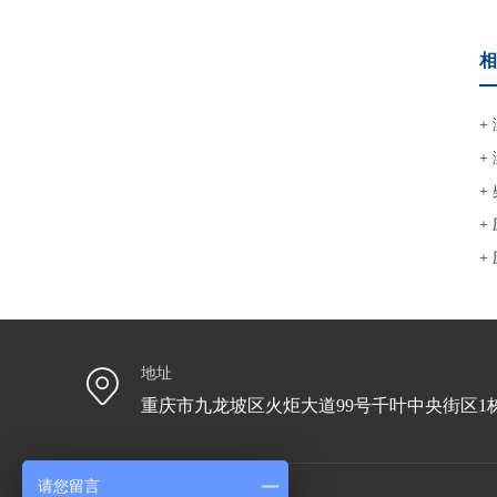
相
+
+
+
+
+
地址
重庆市九龙坡区火炬大道99号千叶中央街区1栋
请您留言