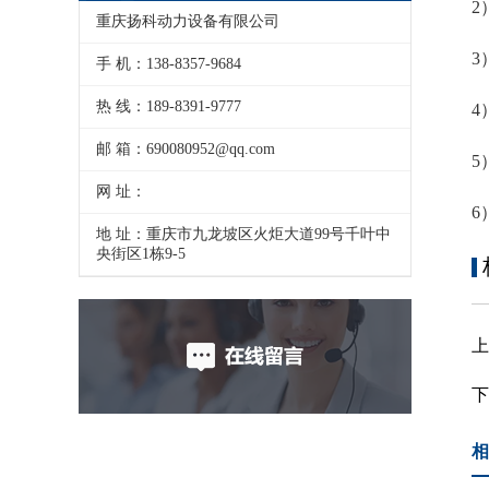
2
重庆扬科动力设备有限公司
3
手 机：138-8357-9684
热 线：189-8391-9777
4
邮 箱：690080952@qq.com
5
网 址：
6
地 址：重庆市九龙坡区火炬大道99号千叶中
央街区1栋9-5
相